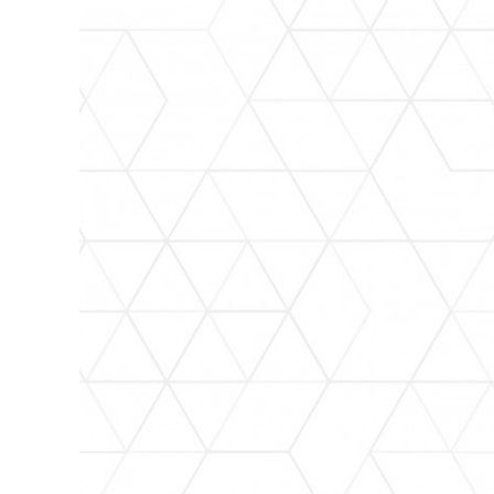
Inicio
Directorio
Tu Municipio
Prensa
LGCG
Simplificación