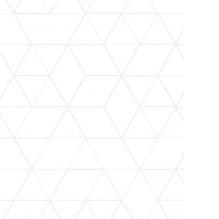
Normatividad
Planeación
DIF
Auts. Auxiliares
OPDAPAS